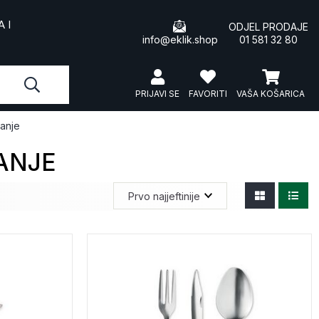
 I
ODJEL PRODAJE
info@eklik.shop
01 581 32 80
PRIJAVI SE
FAVORITI
VAŠA KOŠARICA
ranje
ANJE