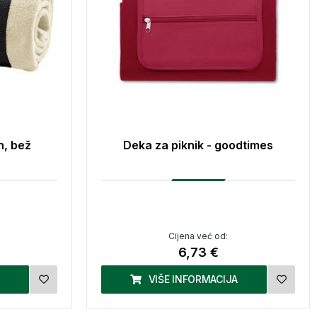
n, bež
Deka za piknik - goodtimes
Cijena već od:
6,73 €
VIŠE INFORMACIJA