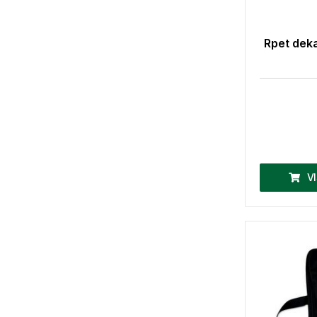
Rpet deka 
V