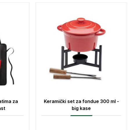
latima za
Keramički set za fondue 300 ml -
ast
big kase