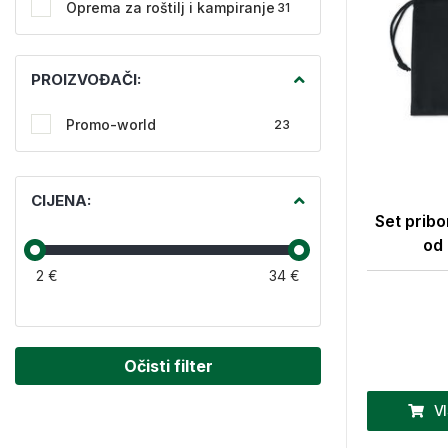
Oprema za roštilj i kampiranje
31
PROIZVOĐAČI:
Promo-world
23
CIJENA:
Set pribo
od 
2 €
34 €
Očisti filter
V