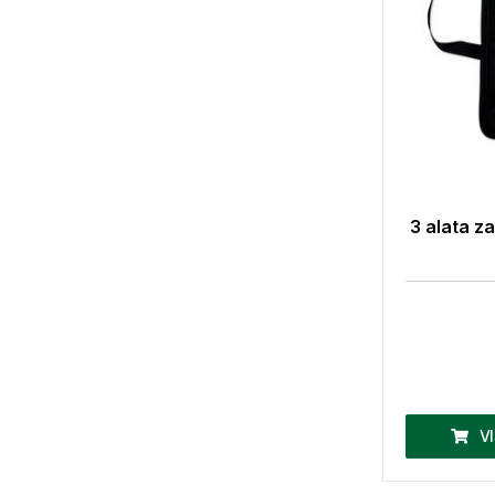
3 alata za
V