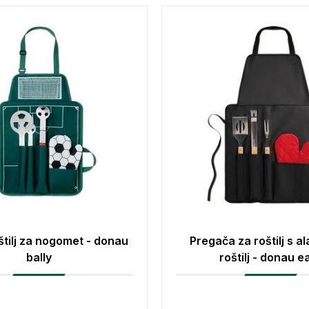
štilj za nogomet - donau
Pregača za roštilj s a
bally
roštilj - donau e