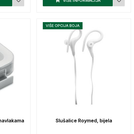
VIŠE INFORMACIJA
VIŠE OPCIJA BOJA
m navlakama
Slušalice Roymed, bijela