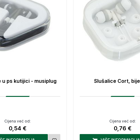
 u ps kutijici - musiplug
Slušalice Cort, bije
Cijena već od:
Cijena već od:
0,54 €
0,76 €