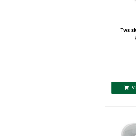
Tws sl
V