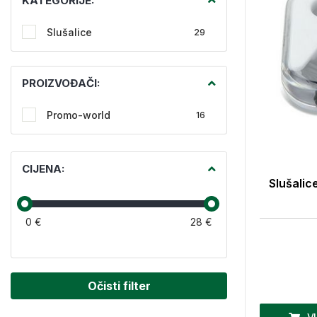
KATEGORIJE:
Slušalice
29
PROIZVOĐAČI:
Promo-world
16
CIJENA:
Slušalice
0 €
28 €
Očisti filter