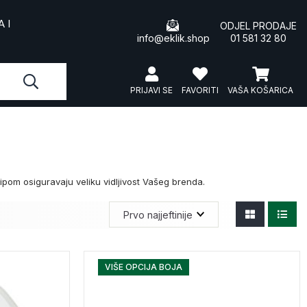
 I
ODJEL PRODAJE
info@eklik.shop
01 581 32 80
PRIJAVI SE
FAVORITI
VAŠA KOŠARICA
ipom osiguravaju veliku vidljivost Vašeg brenda.
VIŠE OPCIJA BOJA