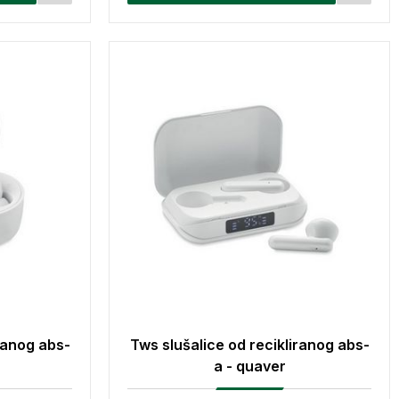
ranog abs-
Tws slušalice od recikliranog abs-
a - quaver