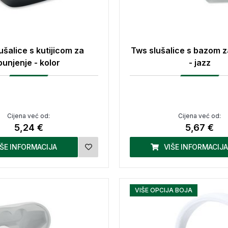
ušalice s kutijicom za
Tws slušalice s bazom z
punjenje - kolor
- jazz
Cijena već od:
Cijena već od:
5,24 €
5,67 €
IŠE INFORMACIJA
VIŠE INFORMACIJA
VIŠE OPCIJA BOJA