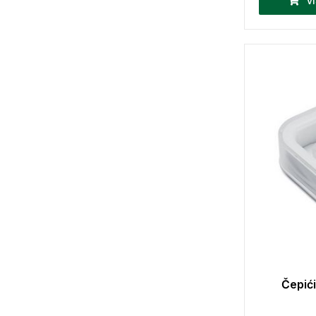
V
Čepići