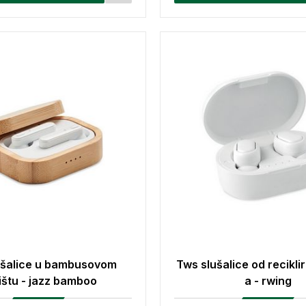
ušalice u bambusovom
Tws slušalice od recikli
ištu - jazz bamboo
a - rwing