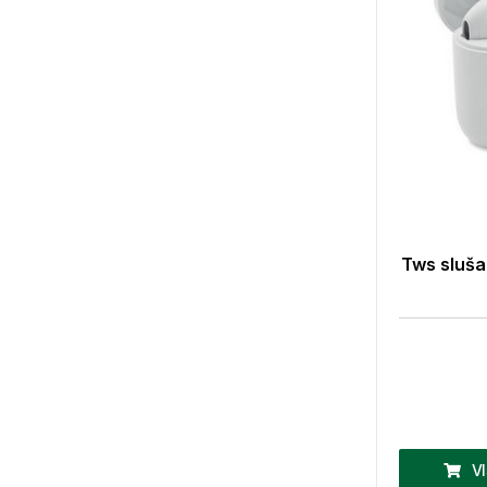
Tws sluša
V