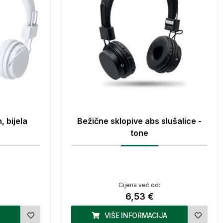
 bijela
Bežične sklopive abs slušalice -
tone
Cijena već od:
6,53 €
VIŠE INFORMACIJA