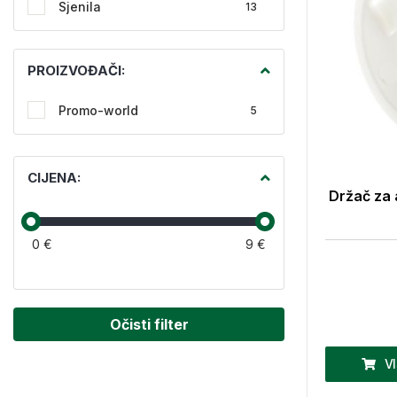
Sjenila
13
PROIZVOĐAČI:
Promo-world
5
CIJENA:
Držač za a
0 €
9 €
Očisti filter
V