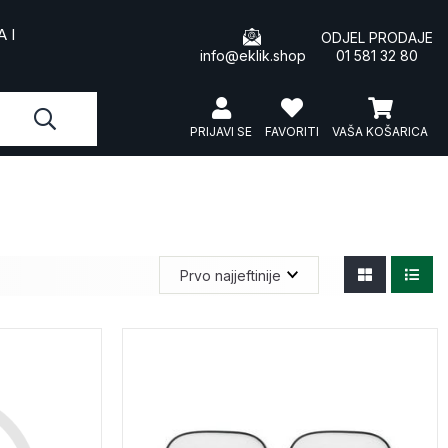
 I
ODJEL PRODAJE
info@eklik.shop
01 581 32 80
PRIJAVI SE
FAVORITI
VAŠA KOŠARICA