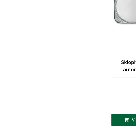
Sklopi
auto
V