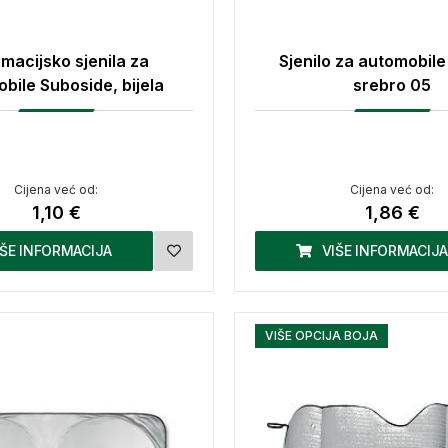
imacijsko sjenila za
Sjenilo za automobil
bile Suboside, bijela
srebro 05
Cijena već od:
Cijena već od:
1,10 €
1,86 €
IŠE INFORMACIJA
VIŠE INFORMACIJA
VIŠE OPCIJA BOJA