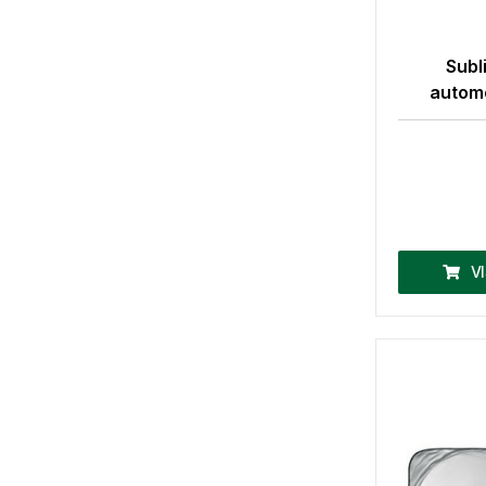
Subl
automo
V