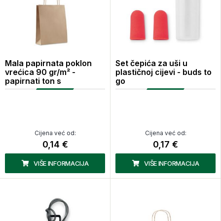
Mala papirnata poklon
Set čepića za uši u
vrećica 90 gr/m² -
plastičnoj cijevi - buds to
papirnati ton s
go
Cijena već od:
Cijena već od:
0,14 €
0,17 €
VIŠE INFORMACIJA
VIŠE INFORMACIJA