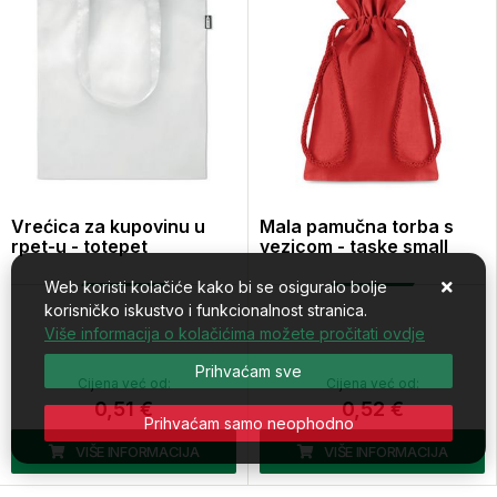
Vrećica za kupovinu u
Mala pamučna torba s
rpet-u - totepet
vezicom - taske small
Web koristi kolačiće kako bi se osiguralo bolje
korisničko iskustvo i funkcionalnost stranica.
Više informacija o kolačićima možete pročitati ovdje
Prihvaćam sve
Cijena već od:
Cijena već od:
0,51 €
0,52 €
Prihvaćam samo neophodno
VIŠE INFORMACIJA
VIŠE INFORMACIJA