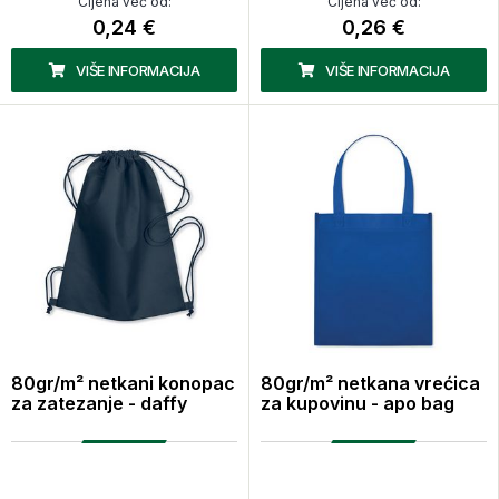
Cijena već od:
Cijena već od:
0,24 €
0,26 €
VIŠE INFORMACIJA
VIŠE INFORMACIJA
80gr/m² netkani konopac
80gr/m² netkana vrećica
za zatezanje - daffy
za kupovinu - apo bag